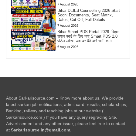
7 August 2026
Bihar DElEd Counselling 2026 Start
Soon: Documents, Seat Matrix,
Dates, Cut Off, Full Details
7 August 2026
Bihar Smart PDS Portal 2026: बिहार
राशन कार्ड के लिए नया Smart PDS 2.0
पोर्टल लॉन्च, अब घर बैठे करें सभी काम
6 August 2026
About Sarkarisource.com – Know more about us, We provide
latest sarkari job notifications, admit card, results, scholarships,
Banking, railway and teaching jobs at our website.(
Sarkarisource.com ) If you have any query regrading Site,
Advertisement and any other issue, please feel free to contact
at
Sarkarisource.in@gmail.com
.