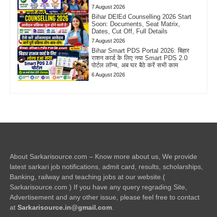
7 August 2026
Bihar DElEd Counselling 2026 Start
Soon: Documents, Seat Matrix,
Dates, Cut Off, Full Details
7 August 2026
Bihar Smart PDS Portal 2026: बिहार
राशन कार्ड के लिए नया Smart PDS 2.0
पोर्टल लॉन्च, अब घर बैठे करें सभी काम
6 August 2026
About Sarkarisource.com – Know more about us, We provide
latest sarkari job notifications, admit card, results, scholarships,
Banking, railway and teaching jobs at our website.(
Sarkarisource.com ) If you have any query regrading Site,
Advertisement and any other issue, please feel free to contact
at
Sarkarisource.in@gmail.com
.