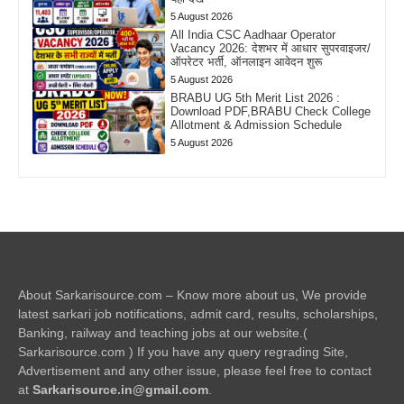
5 August 2026
All India CSC Aadhaar Operator
Vacancy 2026: देशभर में आधार सुपरवाइजर/
ऑपरेटर भर्ती, ऑनलाइन आवेदन शुरू
5 August 2026
BRABU UG 5th Merit List 2026 :
Download PDF,BRABU Check College
Allotment & Admission Schedule
5 August 2026
About Sarkarisource.com – Know more about us, We provide
latest sarkari job notifications, admit card, results, scholarships,
Banking, railway and teaching jobs at our website.(
Sarkarisource.com ) If you have any query regrading Site,
Advertisement and any other issue, please feel free to contact
at
Sarkarisource.in@gmail.com
.