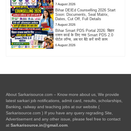
7 August 2026
Bihar DElEd Counselling 2026 Start
Soon: Documents, Seat Matrix,
Dates, Cut Off, Full Details
7 August 2026
Bihar Smart PDS Portal 2026: बिहार
राशन कार्ड के लिए नया Smart PDS 2.0
पोर्टल लॉन्च, अब घर बैठे करें सभी काम
6 August 2026
About Sarkarisource.com – Know more about us, We provide
latest sarkari job notifications, admit card, results, scholarships,
Banking, railway and teaching jobs at our website.(
Sarkarisource.com ) If you have any query regrading Site,
Advertisement and any other issue, please feel free to contact
at
Sarkarisource.in@gmail.com
.