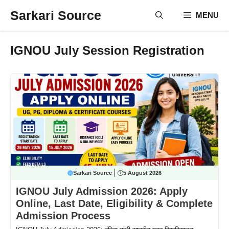
Skip
Sarkari Source
MENU
to
content
IGNOU July Session Registration
Sarkari Source
5 August 2026
IGNOU July Admission 2026: Apply
Online, Last Date, Eligibility & Complete
Admission Process