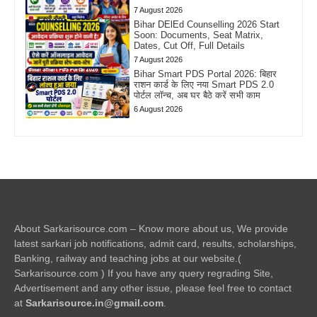
7 August 2026
Bihar DElEd Counselling 2026 Start
Soon: Documents, Seat Matrix,
Dates, Cut Off, Full Details
7 August 2026
Bihar Smart PDS Portal 2026: बिहार
राशन कार्ड के लिए नया Smart PDS 2.0
पोर्टल लॉन्च, अब घर बैठे करें सभी काम
6 August 2026
About Sarkarisource.com – Know more about us, We provide
latest sarkari job notifications, admit card, results, scholarships,
Banking, railway and teaching jobs at our website.(
Sarkarisource.com ) If you have any query regrading Site,
Advertisement and any other issue, please feel free to contact
at
Sarkarisource.in@gmail.com
.