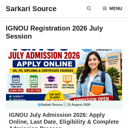
Skip
Sarkari Source
MENU
to
content
IGNOU Registration 2026 July
Session
Sarkari Source
5 August 2026
IGNOU July Admission 2026: Apply
Online, Last Date, Eligibility & Complete