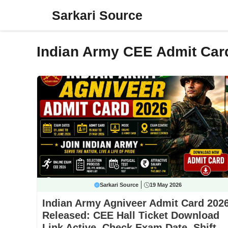
Skip
Sarkari Source
to
content
Indian Army CEE Admit Car
Sarkari Source
19 May 2026
Indian Army Agniveer Admit Card 202
Released: CEE Hall Ticket Download
Link Active, Check Exam Date, Shift