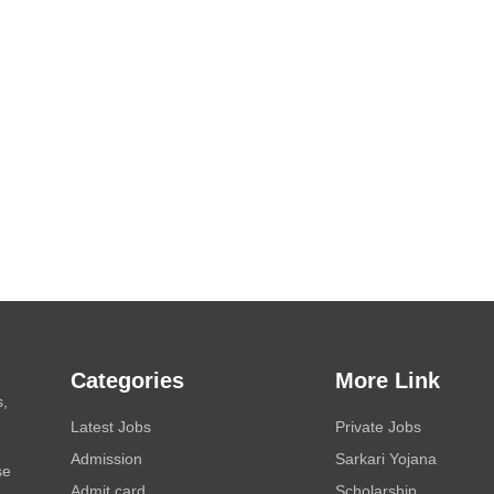
Categories
More Link
s,
Latest Jobs
Private Jobs
Admission
Sarkari Yojana
se
Admit card
Scholarship