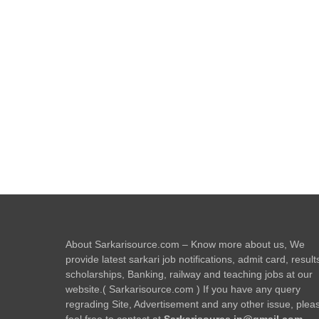
About Sarkarisource.com – Know more about us, We
provide latest sarkari job notifications, admit card, result
scholarships, Banking, railway and teaching jobs at our
website.( Sarkarisource.com ) If you have any query
regrading Site, Advertisement and any other issue, plea