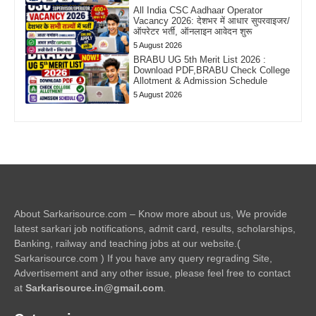
All India CSC Aadhaar Operator
Vacancy 2026: देशभर में आधार सुपरवाइजर/
ऑपरेटर भर्ती, ऑनलाइन आवेदन शुरू
5 August 2026
BRABU UG 5th Merit List 2026 :
Download PDF,BRABU Check College
Allotment & Admission Schedule
5 August 2026
About Sarkarisource.com – Know more about us, We provide
latest sarkari job notifications, admit card, results, scholarships,
Banking, railway and teaching jobs at our website.(
Sarkarisource.com ) If you have any query regrading Site,
Advertisement and any other issue, please feel free to contact
at
Sarkarisource.in@gmail.com
.