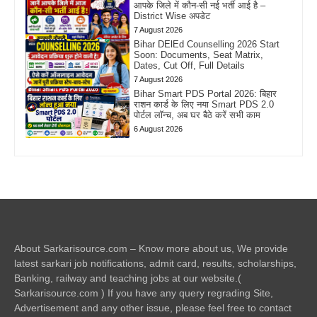
आपके जिले में कौन-सी नई भर्ती आई है –
District Wise अपडेट
7 August 2026
Bihar DElEd Counselling 2026 Start
Soon: Documents, Seat Matrix,
Dates, Cut Off, Full Details
7 August 2026
Bihar Smart PDS Portal 2026: बिहार
राशन कार्ड के लिए नया Smart PDS 2.0
पोर्टल लॉन्च, अब घर बैठे करें सभी काम
6 August 2026
About Sarkarisource.com – Know more about us, We provide
latest sarkari job notifications, admit card, results, scholarships,
Banking, railway and teaching jobs at our website.(
Sarkarisource.com ) If you have any query regrading Site,
Advertisement and any other issue, please feel free to contact