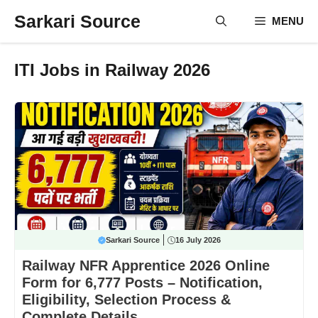
Skip
Sarkari Source
MENU
to
content
ITI Jobs in Railway 2026
Sarkari Source
16 July 2026
Railway NFR Apprentice 2026 Online
Form for 6,777 Posts – Notification,
Eligibility, Selection Process &
Complete Details