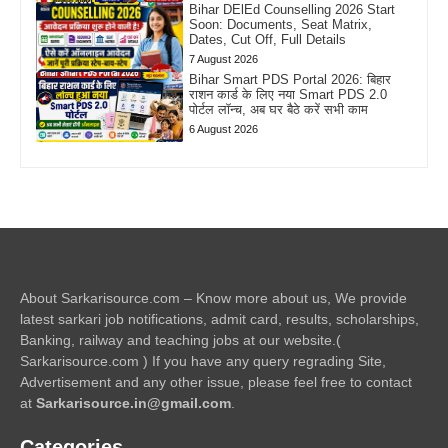
Bihar DElEd Counselling 2026 Start
Soon: Documents, Seat Matrix,
Dates, Cut Off, Full Details
7 August 2026
Bihar Smart PDS Portal 2026: बिहार
राशन कार्ड के लिए नया Smart PDS 2.0
पोर्टल लॉन्च, अब घर बैठे करें सभी काम
6 August 2026
About Sarkarisource.com – Know more about us, We provide
latest sarkari job notifications, admit card, results, scholarships,
Banking, railway and teaching jobs at our website.(
Sarkarisource.com ) If you have any query regrading Site,
Advertisement and any other issue, please feel free to contact
at
Sarkarisource.in@gmail.com
.
Categories