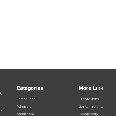
Categories
More Link
s,
Latest Jobs
Private Jobs
Admission
Sarkari Yojana
se
Admit card
Scholarship