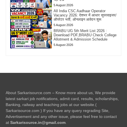
5 August 2026
All India CSC Aadhaar Operator
Vacancy 2026: देशभर में आधार सुपरवाइजर/
ऑपरेटर भर्ती, ऑनलाइन आवेदन शुरू
5 August 2026
BRABU UG 5th Merit List 2026 :
Download PDF,BRABU Check College
Allotment & Admission Schedule
5 August 2026
About Sarkarisource.com – Know more about us, We provide
latest sarkari job notifications, admit card, results, scholarships,
Banking, railway and teaching jobs at our website.(
Sarkarisource.com ) If you have any query regrading Site,
Advertisement and any other issue, please feel free to contact
at
Sarkarisource.in@gmail.com
.