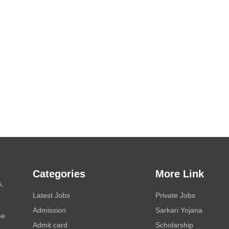
Categories
More Link
s,
Latest Jobs
Private Jobs
Admission
Sarkari Yojana
se
Admit card
Scholarship