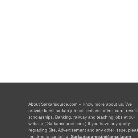
About Sarkarisource.com – Know more about us, We
provide latest sarkari job notifications, admit card, result
scholarships, Banking, railway and teaching jobs at our
website.( Sarkarisource.com ) If you have any query
regrading Site, Advertisement and any other issue, plea
feel free to contact at
Sarkarisource.in@gmail.com
.