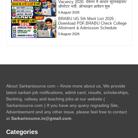
Vacancy 2026: देशभर में आधार सुपरवाइजर/
ऑपरेटर भर्ती, ऑनलाइन आवेदन शुरू
5 August 2026
BRABU UG 5th Merit List 2026 :
Download PDF,BRABU Check College
Allotment & Admission Schedule
5 August 2026
About Sarkarisource.com – Know more about us, We provide
latest sarkari job notifications, admit card, results, scholarships,
Banking, railway and teaching jobs at our website.(
Sarkarisource.com ) If you have any query regrading Site,
Advertisement and any other issue, please feel free to contact
at
Sarkarisource.in@gmail.com
.
Categories