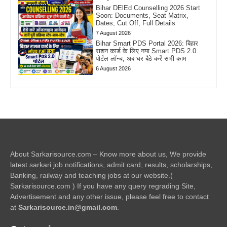
Bihar DElEd Counselling 2026 Start
Soon: Documents, Seat Matrix,
Dates, Cut Off, Full Details
7 August 2026
Bihar Smart PDS Portal 2026: बिहार
राशन कार्ड के लिए नया Smart PDS 2.0
पोर्टल लॉन्च, अब घर बैठे करें सभी काम
6 August 2026
About Sarkarisource.com – Know more about us, We provide
latest sarkari job notifications, admit card, results, scholarships,
Banking, railway and teaching jobs at our website.(
Sarkarisource.com ) If you have any query regrading Site,
Advertisement and any other issue, please feel free to contact
at
Sarkarisource.in@gmail.com
.