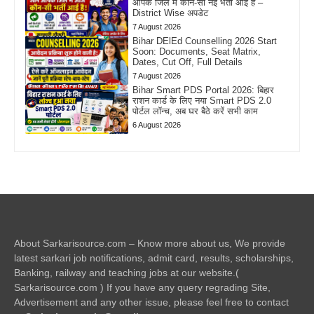
आपके जिले में कौन-सी नई भर्ती आई है –
District Wise अपडेट
7 August 2026
Bihar DElEd Counselling 2026 Start
Soon: Documents, Seat Matrix,
Dates, Cut Off, Full Details
7 August 2026
Bihar Smart PDS Portal 2026: बिहार
राशन कार्ड के लिए नया Smart PDS 2.0
पोर्टल लॉन्च, अब घर बैठे करें सभी काम
6 August 2026
About Sarkarisource.com – Know more about us, We provide
latest sarkari job notifications, admit card, results, scholarships,
Banking, railway and teaching jobs at our website.(
Sarkarisource.com ) If you have any query regrading Site,
Advertisement and any other issue, please feel free to contact