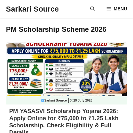
Skip
Sarkari Source
MENU
to
content
PM Scholarship Scheme 2026
Sarkari Source
29 July 2026
PM YASASVI Scholarship Yojana 2026:
Apply Online for ₹75,000 to ₹1.25 Lakh
Scholarship, Check Eligibility & Full
Details