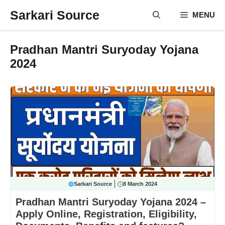
Skip
Sarkari Source
MENU
to
content
Pradhan Mantri Suryoday Yojana
2024
Sarkari Source
8 March 2024
Pradhan Mantri Suryoday Yojana 2024 –
Apply Online, Registration, Eligibility,