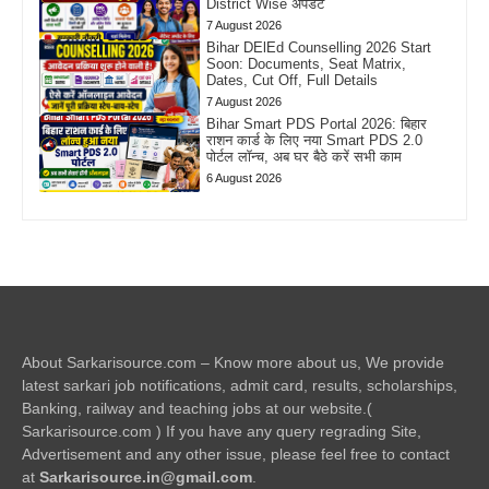
District Wise अपडेट
7 August 2026
Bihar DElEd Counselling 2026 Start
Soon: Documents, Seat Matrix,
Dates, Cut Off, Full Details
7 August 2026
Bihar Smart PDS Portal 2026: बिहार
राशन कार्ड के लिए नया Smart PDS 2.0
पोर्टल लॉन्च, अब घर बैठे करें सभी काम
6 August 2026
About Sarkarisource.com – Know more about us, We provide
latest sarkari job notifications, admit card, results, scholarships,
Banking, railway and teaching jobs at our website.(
Sarkarisource.com ) If you have any query regrading Site,
Advertisement and any other issue, please feel free to contact
at
Sarkarisource.in@gmail.com
.