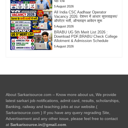
यहां देखें
5 August 2026
All India CSC Aadhaar Operator
Vacancy 2026: देशभर में आधार सुपरवाइजर/
ऑपरेटर भर्ती, ऑनलाइन आवेदन शुरू
5 August 2026
BRABU UG 5th Merit List 2026 :
Download PDF,BRABU Check College
Allotment & Admission Schedule
5 August 2026
About Sarkarisource.com – Know more about us, We provide
latest sarkari job notifications, admit card, results, scholarships,
Banking, railway and teaching jobs at our website.(
Sarkarisource.com ) If you have any query regrading Site,
Advertisement and any other issue, please feel free to contact
at
Sarkarisource.in@gmail.com
.