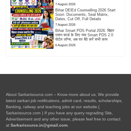
7 August 2026
Bihar DElEd Counselling 2026 Start
Soon: Documents, Seat Matrix,
Dates, Cut Off, Full Details
7 August 2026
Bihar Smart PDS Portal 2026: बिहार
राशन कार्ड के लिए नया Smart PDS 2.0
पोर्टल लॉन्च, अब घर बैठे करें सभी काम
6 August 2026
About Sarkarisource.com – Know more about us, We provide
latest sarkari job notifications, admit card, results, scholarships,
Banking, railway and teaching jobs at our website.(
Sarkarisource.com ) If you have any query regrading Site,
Advertisement and any other issue, please feel free to contact
at
Sarkarisource.in@gmail.com
.