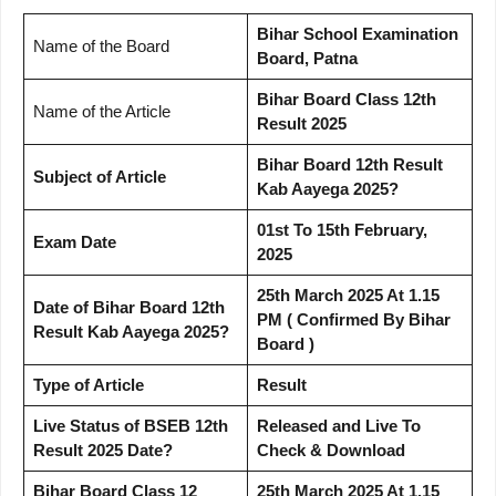
Bihar School Examination
Name of the Board
Board, Patna
Bihar Board Class 12th
Name of the Article
Result 2025
Bihar Board 12th Result
Subject of Article
Kab Aayega 2025?
01st To 15th February,
Exam Date
2025
25th March 2025 At 1.15
Date of Bihar Board 12th
PM ( Confirmed By Bihar
Result Kab Aayega 2025?
Board )
Type of Article
Result
Live Status of BSEB 12th
Released and Live To
Result 2025 Date?
Check & Download
Bihar Board Class 12
25th March 2025 At 1.15