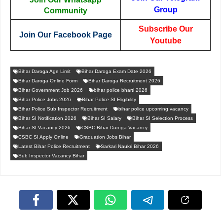
Group
Community
Subscribe Our
Join Our Facebook Page
Youtube
Bihar Daroga Age Limit
Bihar Daroga Exam Date 2026
Bihar Daroga Online Form
Bihar Daroga Recruitment 2026
Bihar Government Job 2026
bihar police bharti 2026
Bihar Police Jobs 2026
Bihar Police SI Eligibility
Bihar Police Sub Inspector Recruitment
bihar police upcoming vacancy
Bihar SI Notification 2026
Bihar SI Salary
Bihar SI Selection Process
Bihar SI Vacancy 2026
CSBC Bihar Daroga Vacancy
CSBC SI Apply Online
Graduation Jobs Bihar
Latest Bihar Police Recruitment
Sarkari Naukri Bihar 2026
Sub Inspector Vacancy Bihar