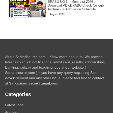
BRABU UG 5th Merit List 2026 :
Download PDF,BRABU Check College
Allotment & Admission Schedule
5 August 2026
About Sarkarisource.com – Know more about us, We provide
latest sarkari job notifications, admit card, results, scholarships,
Banking, railway and teaching jobs at our website.(
Sarkarisource.com ) If you have any query regrading Site,
Advertisement and any other issue, please feel free to contact
at
Sarkarisource.in@gmail.com
.
Categories
Latest Jobs
Admission