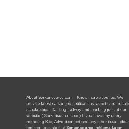
About Sarkarisource.com – Know more about us, We
provide latest sarkari job notifications, admit card, result
scholarships, Banking, railway and teaching jobs at our
website.( Sarkarisource.com ) If you have any query
regrading Site, Advertisement and any other issue, plea
feel free to contact at
Sarkarisource.in@gmail.com
.