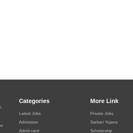
Categories
More Link
s,
Latest Jobs
Private Jobs
Admission
Sarkari Yojana
se
Admit card
Scholarship