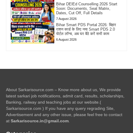
Bihar DElEd Counselling 2026 Start
Soon: Documents, Seat Matrix,
Dates, Cut Off, Full Details
7 August 2026
Bihar Smart PDS Portal 2026: बिहार
राशन कार्ड के लिए नया Smart PDS 2.0
पोर्टल लॉन्च, अब घर बैठे करें सभी काम
6 August 2026
About Sarkarisource.com – Know more about us, We provide
latest sarkari job notifications, admit card, results, scholarships,
Banking, railway and teaching jobs at our website.(
Sarkarisource.com ) If you have any query regrading Site,
Advertisement and any other issue, please feel free to contact
at
Sarkarisource.in@gmail.com
.