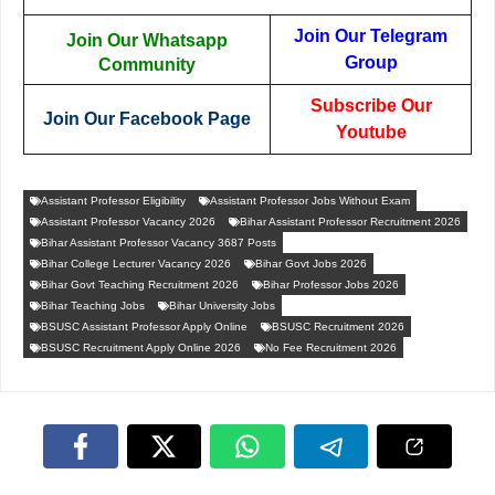
Join Our Telegram
Join Our Whatsapp
Group
Community
Subscribe Our
Join Our Facebook Page
Youtube
Assistant Professor Eligibility
Assistant Professor Jobs Without Exam
Assistant Professor Vacancy 2026
Bihar Assistant Professor Recruitment 2026
Bihar Assistant Professor Vacancy 3687 Posts
Bihar College Lecturer Vacancy 2026
Bihar Govt Jobs 2026
Bihar Govt Teaching Recruitment 2026
Bihar Professor Jobs 2026
Bihar Teaching Jobs
Bihar University Jobs
BSUSC Assistant Professor Apply Online
BSUSC Recruitment 2026
BSUSC Recruitment Apply Online 2026
No Fee Recruitment 2026