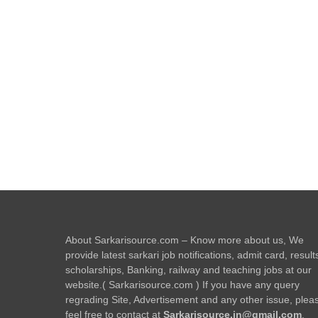
About Sarkarisource.com – Know more about us, We
provide latest sarkari job notifications, admit card, result
scholarships, Banking, railway and teaching jobs at our
website.( Sarkarisource.com ) If you have any query
regrading Site, Advertisement and any other issue, plea
feel free to contact at
Sarkarisource.in@gmail.com
.