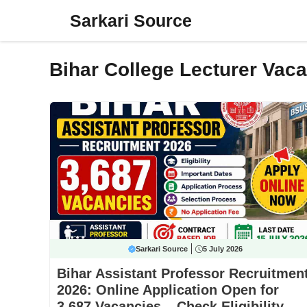
Skip
Sarkari Source
to
content
Bihar College Lecturer Vac
Sarkari Source
5 July 2026
Bihar Assistant Professor Recruitmen
2026: Online Application Open for
3,687 Vacancies – Check Eligibility,