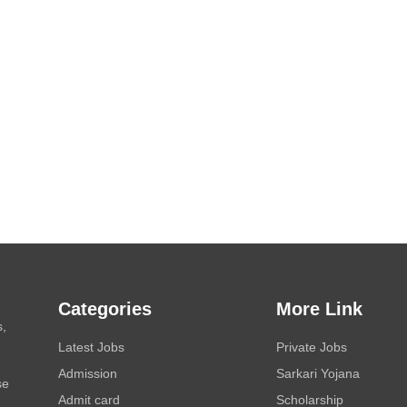
Categories
More Link
s,
Latest Jobs
Private Jobs
Admission
Sarkari Yojana
se
Admit card
Scholarship